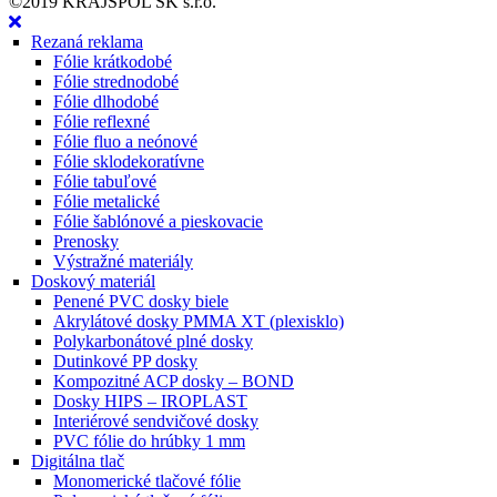
©2019 KRAJSPOL SK s.r.o.
Rezaná reklama
Fólie krátkodobé
Fólie strednodobé
Fólie dlhodobé
Fólie reflexné
Fólie fluo a neónové
Fólie sklodekoratívne
Fólie tabuľové
Fólie metalické
Fólie šablónové a pieskovacie
Prenosky
Výstražné materiály
Doskový materiál
Penené PVC dosky biele
Akrylátové dosky PMMA XT (plexisklo)
Polykarbonátové plné dosky
Dutinkové PP dosky
Kompozitné ACP dosky – BOND
Dosky HIPS – IROPLAST
Interiérové sendvičové dosky
PVC fólie do hrúbky 1 mm
Digitálna tlač
Monomerické tlačové fólie