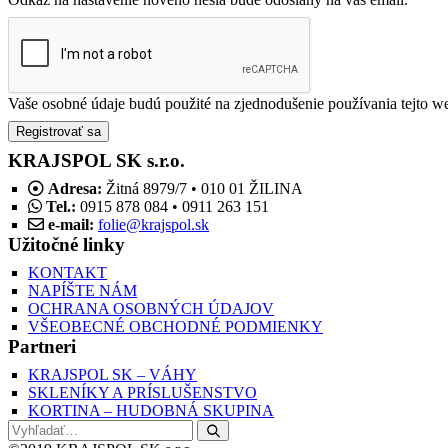
Vaše osobné údaje budú použité na zjednodušenie používania tejto we
Registrovať sa
KRAJSPOL SK s.r.o.
Adresa:
Žitná 8979/7 • 010 01 ŽILINA
Tel.:
0915 878 084 • 0911 263 151
e-mail:
folie@krajspol.sk
Užitočné linky
KONTAKT
NAPÍŠTE NÁM
OCHRANA OSOBNÝCH ÚDAJOV
VŠEOBECNÉ OBCHODNÉ PODMIENKY
Partneri
KRAJSPOL SK – VÁHY
SKLENÍKY A PRÍSLUŠENSTVO
KORTINA – HUDOBNÁ SKUPINA