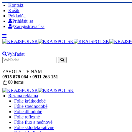
Kontakt
Košík
Pokladňa
Prihlásiť sa
Zaregistrovať sa
Vyhľadať
ZAVOLAJTE NÁM
0915 878 084 • 0911 263 151
0
0 items
Rezaná reklama
Fólie krátkodobé
Fólie strednodobé
Fólie dlhodobé
Fólie reflexné
Fólie fluo a neónové
Fólie sklodekoratívne