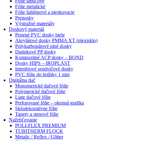
Fólie tabuľové
Fólie metalické
Fólie šablónové a pieskovacie
Prenosky
Výstražné materiály
Doskový materiál
Penené PVC dosky biele
Akrylátové dosky PMMA XT (plexisklo)
Polykarbonátové plné dosky
Dutinkové PP dosky
Kompozitné ACP dosky – BOND
Dosky HIPS – IROPLAST
Interiérové sendvičové dosky
PVC fólie do hrúbky 1 mm
Digitálna tlač
Monomerické tlačové fólie
Polymerické tlačové fólie
Liate tlačové fólie
Perforované fólie – okenná grafika
Sklodekoratívne fólie
Tapety a stenové fólie
Nažehľovanie
POLI-FLEX PREMIUM
TUBITHERM FLOCK
Metalic / Reflex / Glitter