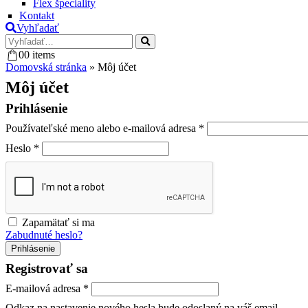
Flex špeciality
Kontakt
Vyhľadať
0
0 items
Domovská stránka
»
Môj účet
Môj účet
Prihlásenie
Používateľské meno alebo e-mailová adresa
*
Heslo
*
Zapamätať si ma
Zabudnuté heslo?
Prihlásenie
Registrovať sa
E-mailová adresa
*
Odkaz na nastavenie nového hesla bude odoslaný na váš email.