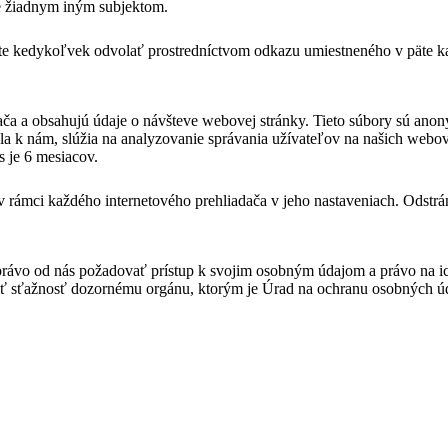
e žiadnym iným subjektom.
te kedykoľvek odvolať prostredníctvom odkazu umiestneného v päte ka
ača a obsahujú údaje o návšteve webovej stránky. Tieto súbory sú anon
iela k nám, slúžia na analyzovanie správania užívateľov na našich webo
 je 6 mesiacov.
 rámci každého internetového prehliadača v jeho nastaveniach. Odstr
právo od nás požadovať prístup k svojim osobným údajom a právo na i
ať sťažnosť dozornému orgánu, ktorým je Úrad na ochranu osobných úd