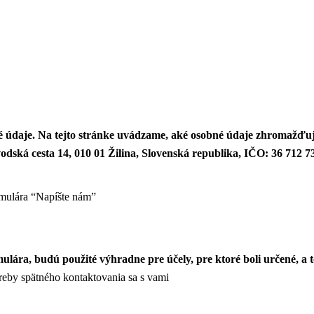
 údaje. Na tejto stránke uvádzame, aké osobné údaje zhromažďuj
ská cesta 14, 010 01 Žilina, Slovenská republika, IČO: 36 712 73
rmulára “Napíšte nám”
ára, budú použité výhradne pre účely, pre ktoré boli určené, a t
reby spätného kontaktovania sa s vami