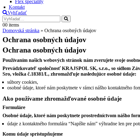
Flex špeciality
Kontakt
Vyhľadať
0
0 items
Domovská stránka
»
Ochrana osobných údajov
Ochrana osobných údajov
Ochrana osobných údajov
Používaním našich webových stránok nám zverujete svoje osobné
Prevádzkovateľ spoločnosť KRAJSPOL SK, s.r.o., so sídlom Závod
Sro, vložka č.18381/L, zhromažďuje nasledujúce osobné údaje:
súbory cookies,
osobné údaje, ktoré nám poskytnete v rámci nášho kontaktného fo
Ako používame zhromažďované osobné údaje
Formuláre
Osobné údaje, ktoré nám poskytnete prostredníctvom nášho formul
údaje z kontaktného formulára “Napíšte nám” výhradne len pre pot
Komu údaje sprístupňujeme