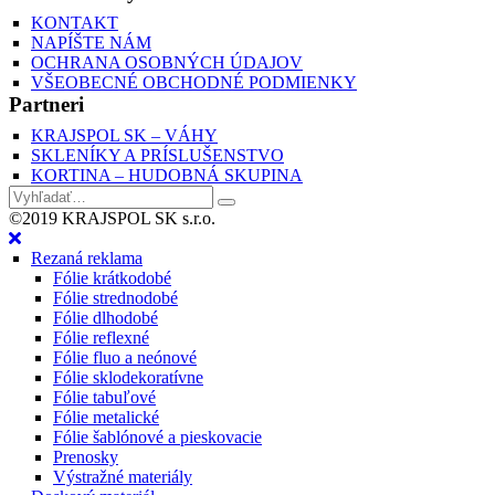
KONTAKT
NAPÍŠTE NÁM
OCHRANA OSOBNÝCH ÚDAJOV
VŠEOBECNÉ OBCHODNÉ PODMIENKY
Partneri
KRAJSPOL SK – VÁHY
SKLENÍKY A PRÍSLUŠENSTVO
KORTINA – HUDOBNÁ SKUPINA
©2019 KRAJSPOL SK s.r.o.
Rezaná reklama
Fólie krátkodobé
Fólie strednodobé
Fólie dlhodobé
Fólie reflexné
Fólie fluo a neónové
Fólie sklodekoratívne
Fólie tabuľové
Fólie metalické
Fólie šablónové a pieskovacie
Prenosky
Výstražné materiály