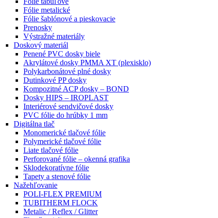
Fólie tabuľové
Fólie metalické
Fólie šablónové a pieskovacie
Prenosky
Výstražné materiály
Doskový materiál
Penené PVC dosky biele
Akrylátové dosky PMMA XT (plexisklo)
Polykarbonátové plné dosky
Dutinkové PP dosky
Kompozitné ACP dosky – BOND
Dosky HIPS – IROPLAST
Interiérové sendvičové dosky
PVC fólie do hrúbky 1 mm
Digitálna tlač
Monomerické tlačové fólie
Polymerické tlačové fólie
Liate tlačové fólie
Perforované fólie – okenná grafika
Sklodekoratívne fólie
Tapety a stenové fólie
Nažehľovanie
POLI-FLEX PREMIUM
TUBITHERM FLOCK
Metalic / Reflex / Glitter