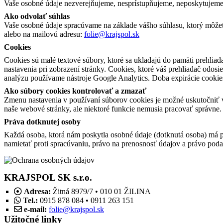
Vaše osobné údaje nezverejňujeme, nesprístupňujeme, neposkytujem
Ako odvolať súhlas
Vaše osobné údaje spracúvame na základe vášho súhlasu, ktorý môže
alebo na mailovú adresu:
folie@krajspol.sk
Cookies
Cookies sú malé textové súbory, ktoré sa ukladajú do pamäti prehliad
nastavenia pri zobrazení stránky. Cookies, ktoré váš prehliadač odos
analýzu používame nástroje Google Analytics. Doba expirácie cookies
Ako súbory cookies kontrolovať a zmazať
Zmenu nastavenia v používaní súborov cookies je možné uskutočniť v
naše webové stránky, ale niektoré funkcie nemusia pracovať správne.
Práva dotknutej osoby
Každá osoba, ktorá nám poskytla osobné údaje (dotknutá osoba) má 
namietať proti spracúvaniu, právo na prenosnosť údajov a právo pod
KRAJSPOL SK s.r.o.
Adresa:
Žitná 8979/7 • 010 01 ŽILINA
Tel.:
0915 878 084 • 0911 263 151
e-mail:
folie@krajspol.sk
Užitočné linky