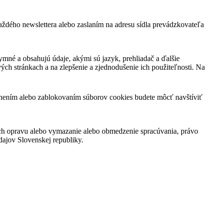
ždého newslettera alebo zaslaním na adresu sídla prevádzkovateľa
ymné a obsahujú údaje, akými sú jazyk, prehliadač a ďalšie
vých stránkach a na zlepšenie a zjednodušenie ich použiteľnosti. Na
ánením alebo zablokovaním súborov cookies budete môcť navštíviť
ch opravu alebo vymazanie alebo obmedzenie spracúvania, právo
ajov Slovenskej republiky.