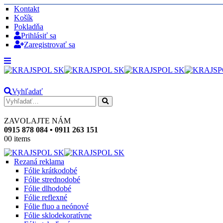
Kontakt
Košík
Pokladňa
Prihlásiť sa
Zaregistrovať sa
Vyhľadať
ZAVOLAJTE NÁM
0915 878 084 • 0911 263 151
0
0 items
Rezaná reklama
Fólie krátkodobé
Fólie strednodobé
Fólie dlhodobé
Fólie reflexné
Fólie fluo a neónové
Fólie sklodekoratívne