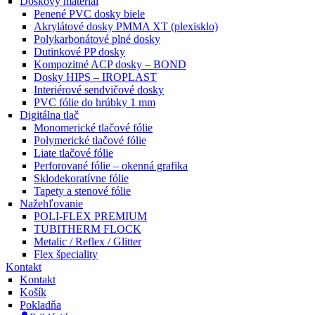
Doskový materiál
Penené PVC dosky biele
Akrylátové dosky PMMA XT (plexisklo)
Polykarbonátové plné dosky
Dutinkové PP dosky
Kompozitné ACP dosky – BOND
Dosky HIPS – IROPLAST
Interiérové sendvičové dosky
PVC fólie do hrúbky 1 mm
Digitálna tlač
Monomerické tlačové fólie
Polymerické tlačové fólie
Liate tlačové fólie
Perforované fólie – okenná grafika
Sklodekoratívne fólie
Tapety a stenové fólie
Nažehľovanie
POLI-FLEX PREMIUM
TUBITHERM FLOCK
Metalic / Reflex / Glitter
Flex špeciality
Kontakt
Kontakt
Košík
Pokladňa