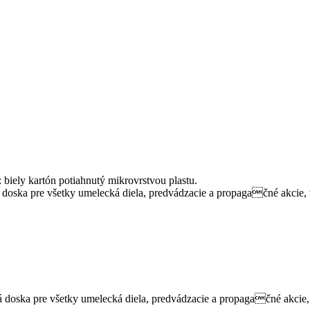
iely kartón potiahnutý mikrovrstvou plastu.
ná doska pre všetky umelecká diela, predvádzacie a propagačné akcie,
ná doska pre všetky umelecká diela, predvádzacie a propagačné akcie