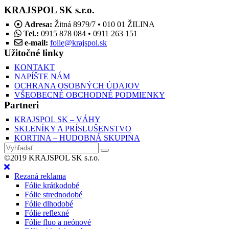
KRAJSPOL SK s.r.o.
Adresa:
Žitná 8979/7 • 010 01 ŽILINA
Tel.:
0915 878 084 • 0911 263 151
e-mail:
folie@krajspol.sk
Užitočné linky
KONTAKT
NAPÍŠTE NÁM
OCHRANA OSOBNÝCH ÚDAJOV
VŠEOBECNÉ OBCHODNÉ PODMIENKY
Partneri
KRAJSPOL SK – VÁHY
SKLENÍKY A PRÍSLUŠENSTVO
KORTINA – HUDOBNÁ SKUPINA
©2019 KRAJSPOL SK s.r.o.
Rezaná reklama
Fólie krátkodobé
Fólie strednodobé
Fólie dlhodobé
Fólie reflexné
Fólie fluo a neónové