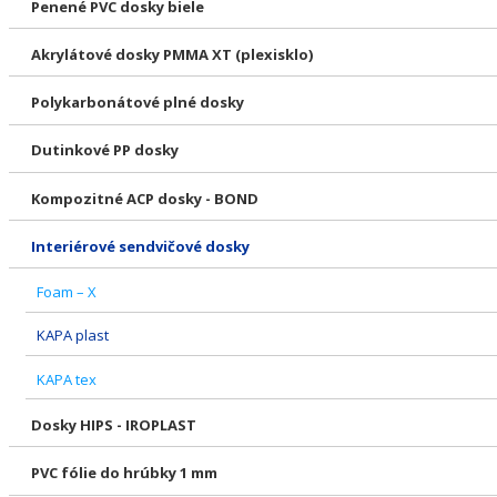
Penené PVC dosky biele
Akrylátové dosky PMMA XT (plexisklo)
Polykarbonátové plné dosky
Dutinkové PP dosky
Kompozitné ACP dosky - BOND
Interiérové sendvičové dosky
Foam – X
KAPA plast
KAPA tex
Dosky HIPS - IROPLAST
PVC fólie do hrúbky 1 mm