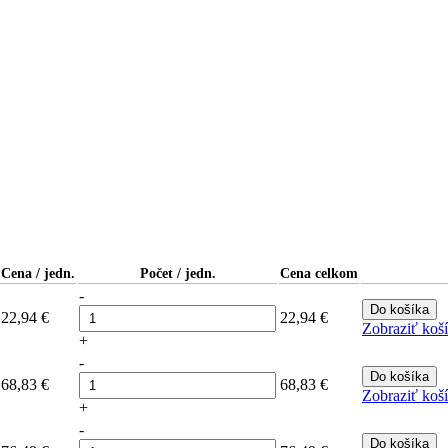
Cena / jedn.
Počet / jedn.
Cena celkom
-
Do košíka
22,94
€
22,94
€
Zobraziť koš
+
-
Do košíka
68,83
€
68,83
€
Zobraziť koš
+
-
Do košíka