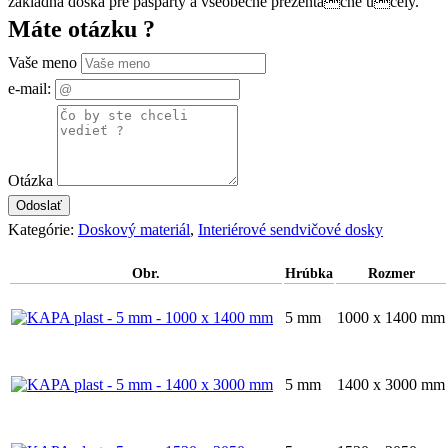
základná doska pre pasparty a všeobecne prezentačné účely.
Máte otázku ?
Vaše meno
e-mail:
Otázka
Kategórie:
Doskový materiál
,
Interiérové sendvičové dosky
Obr.
Hrúbka
Rozmer
5 mm
1000 x 1400 mm
5 mm
1400 x 3000 mm