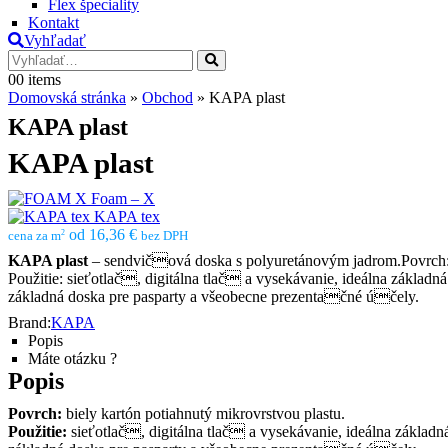
Flex špeciality
Kontakt
Vyhľadať
0
0 items
Domovská stránka
»
Obchod
»
KAPA plast
KAPA plast
KAPA plast
Foam – X
KAPA tex
od 16,36 €
2
cena za m
bez DPH
KAPA plast
– sendvičová doska s polyuretánovým jadrom.Povrch: b
Použitie: sieťotlač, digitálna tlač a vysekávanie, ideálna základ
základná doska pre pasparty a všeobecne prezentačné účely.
Brand:
KAPA
Popis
Máte otázku ?
Popis
Povrch:
biely kartón potiahnutý mikrovrstvou plastu.
Použitie:
sieťotlač, digitálna tlač a vysekávanie, ideálna základ