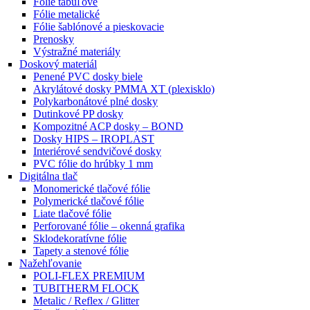
Fólie tabuľové
Fólie metalické
Fólie šablónové a pieskovacie
Prenosky
Výstražné materiály
Doskový materiál
Penené PVC dosky biele
Akrylátové dosky PMMA XT (plexisklo)
Polykarbonátové plné dosky
Dutinkové PP dosky
Kompozitné ACP dosky – BOND
Dosky HIPS – IROPLAST
Interiérové sendvičové dosky
PVC fólie do hrúbky 1 mm
Digitálna tlač
Monomerické tlačové fólie
Polymerické tlačové fólie
Liate tlačové fólie
Perforované fólie – okenná grafika
Sklodekoratívne fólie
Tapety a stenové fólie
Nažehľovanie
POLI-FLEX PREMIUM
TUBITHERM FLOCK
Metalic / Reflex / Glitter