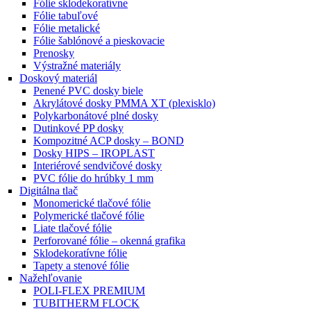
Fólie sklodekoratívne
Fólie tabuľové
Fólie metalické
Fólie šablónové a pieskovacie
Prenosky
Výstražné materiály
Doskový materiál
Penené PVC dosky biele
Akrylátové dosky PMMA XT (plexisklo)
Polykarbonátové plné dosky
Dutinkové PP dosky
Kompozitné ACP dosky – BOND
Dosky HIPS – IROPLAST
Interiérové sendvičové dosky
PVC fólie do hrúbky 1 mm
Digitálna tlač
Monomerické tlačové fólie
Polymerické tlačové fólie
Liate tlačové fólie
Perforované fólie – okenná grafika
Sklodekoratívne fólie
Tapety a stenové fólie
Nažehľovanie
POLI-FLEX PREMIUM
TUBITHERM FLOCK