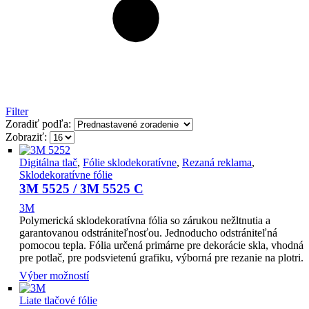
Filter
Zoradiť podľa:
Zobraziť:
Digitálna tlač
,
Fólie sklodekoratívne
,
Rezaná reklama
,
Sklodekoratívne fólie
3M 5525 / 3M 5525 C
3M
Polymerická sklodekoratívna fólia so zárukou nežltnutia a
garantovanou odstrániteľnosťou. Jednoducho odstrániteľná
pomocou tepla. Fólia určená primárne pre dekorácie skla, vhodná
pre potlač, pre podsvietenú grafiku, výborná pre rezanie na plotri.
Výber možností
Liate tlačové fólie