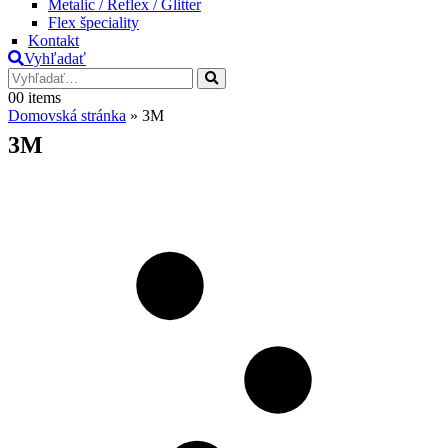
Metalic / Reflex / Glitter
Flex špeciality
Kontakt
Vyhľadať
0
0 items
Domovská stránka
»
3M
3M