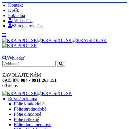
Kontakt
Košík
Pokladňa
Prihlásiť sa
Zaregistrovať sa
Vyhľadať
ZAVOLAJTE NÁM
0915 878 084 • 0911 263 151
0
0 items
Rezaná reklama
Fólie krátkodobé
Fólie strednodobé
Fólie dlhodobé
Fólie reflexné
Fólie fluo a neónové