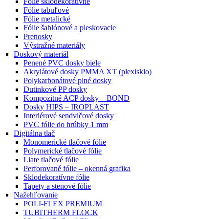
Fólie sklodekoratívne
Fólie tabuľové
Fólie metalické
Fólie šablónové a pieskovacie
Prenosky
Výstražné materiály
Doskový materiál
Penené PVC dosky biele
Akrylátové dosky PMMA XT (plexisklo)
Polykarbonátové plné dosky
Dutinkové PP dosky
Kompozitné ACP dosky – BOND
Dosky HIPS – IROPLAST
Interiérové sendvičové dosky
PVC fólie do hrúbky 1 mm
Digitálna tlač
Monomerické tlačové fólie
Polymerické tlačové fólie
Liate tlačové fólie
Perforované fólie – okenná grafika
Sklodekoratívne fólie
Tapety a stenové fólie
Nažehľovanie
POLI-FLEX PREMIUM
TUBITHERM FLOCK