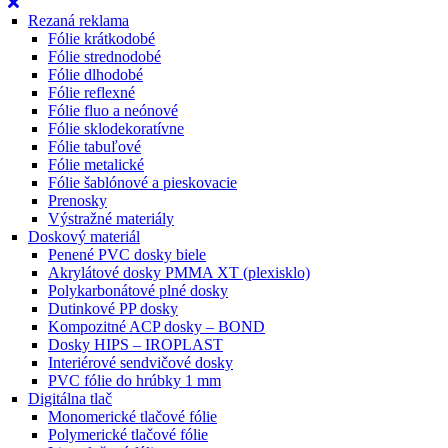
Rezaná reklama
Fólie krátkodobé
Fólie strednodobé
Fólie dlhodobé
Fólie reflexné
Fólie fluo a neónové
Fólie sklodekoratívne
Fólie tabuľové
Fólie metalické
Fólie šablónové a pieskovacie
Prenosky
Výstražné materiály
Doskový materiál
Penené PVC dosky biele
Akrylátové dosky PMMA XT (plexisklo)
Polykarbonátové plné dosky
Dutinkové PP dosky
Kompozitné ACP dosky – BOND
Dosky HIPS – IROPLAST
Interiérové sendvičové dosky
PVC fólie do hrúbky 1 mm
Digitálna tlač
Monomerické tlačové fólie
Polymerické tlačové fólie