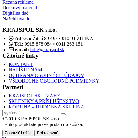
Rezaná reklama
Doskový materiál
Digitálna tlač
Nažehľovanie
KRAJSPOL SK s.r.o.
Adresa:
Žitná 8979/7 • 010 01 ŽILINA
Tel.:
0915 878 084 • 0911 263 151
e-mail:
folie@krajspol.sk
Užitočné linky
KONTAKT
NAPÍŠTE NÁM
OCHRANA OSOBNÝCH ÚDAJOV
VŠEOBECNÉ OBCHODNÉ PODMIENKY
Partneri
KRAJSPOL SK – VÁHY
SKLENÍKY A PRÍSLUŠENSTVO
KORTINA – HUDOBNÁ SKUPINA
©2019 KRAJSPOL SK s.r.o.
Tento produkt ste práve pridali do košíka:
Zobraziť košík
Pokračovať