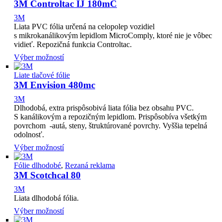
3M Controltac IJ 180mC
3M
Liata PVC fólia určená na celopolep vozidiel
s mikrokanálikovým lepidlom MicroComply, ktoré nie je vôbec
vidieť. Repozičná funkcia Controltac.
Výber možností
Liate tlačové fólie
3M Envision 480mc
3M
Dlhodobá, extra prispôsobivá liata fólia bez obsahu PVC.
S kanálikovým a repozičným lepidlom. Prispôsobíva všetkým
povrchom -autá, steny, štruktúrované povrchy. Vyššia tepelná
odolnosť.
Výber možností
Fólie dlhodobé
,
Rezaná reklama
3M Scotchcal 80
3M
Liata dlhodobá fólia.
Výber možností