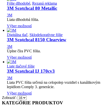
Fólie dlhodobé
,
Rezaná reklama
3M Scotchcal 80 Metallic
3M
Liata dlhodobá fólia.
Výber možností
Digitálna tlač
,
Sklodekoratívne fólie
3M Scotchcal 8150 Clearview
3M
Úplne číra PVC fólia.
Výber možností
Liate tlačové fólie
3M Scotchcal IJ 170cv3
3M
Liata PVC fólia určená na celopolep vozidiel s kanálikovým
lepidlom Comply 3. generácie.
Výber možností
Zobraziť:
KATEGÓRIE PRODUKTOV