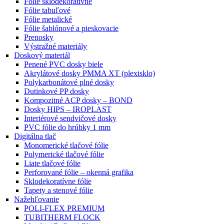
Fólie sklodekoratívne
Fólie tabuľové
Fólie metalické
Fólie šablónové a pieskovacie
Prenosky
Výstražné materiály
Doskový materiál
Penené PVC dosky biele
Akrylátové dosky PMMA XT (plexisklo)
Polykarbonátové plné dosky
Dutinkové PP dosky
Kompozitné ACP dosky – BOND
Dosky HIPS – IROPLAST
Interiérové sendvičové dosky
PVC fólie do hrúbky 1 mm
Digitálna tlač
Monomerické tlačové fólie
Polymerické tlačové fólie
Liate tlačové fólie
Perforované fólie – okenná grafika
Sklodekoratívne fólie
Tapety a stenové fólie
Nažehľovanie
POLI-FLEX PREMIUM
TUBITHERM FLOCK