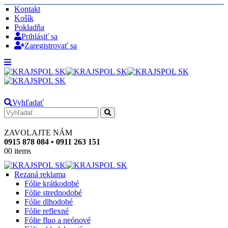
Kontakt
Košík
Pokladňa
Prihlásiť sa
Zaregistrovať sa
Vyhľadať
ZAVOLAJTE NÁM
0915 878 084 • 0911 263 151
0
0 items
Rezaná reklama
Fólie krátkodobé
Fólie strednodobé
Fólie dlhodobé
Fólie reflexné
Fólie fluo a neónové