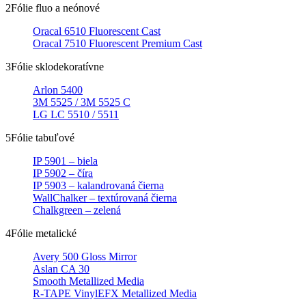
2
Fólie fluo a neónové
Oracal 6510 Fluorescent Cast
Oracal 7510 Fluorescent Premium Cast
3
Fólie sklodekoratívne
Arlon 5400
3M 5525 / 3M 5525 C
LG LC 5510 / 5511
5
Fólie tabuľové
IP 5901 – biela
IP 5902 – číra
IP 5903 – kalandrovaná čierna
WallChalker – textúrovaná čierna
Chalkgreen – zelená
4
Fólie metalické
Avery 500 Gloss Mirror
Aslan CA 30
Smooth Metallized Media
R-TAPE VinylEFX Metallized Media