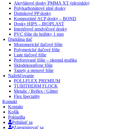
Akrylátové dosky PMMA XT (plexisklo)
Polykarbonátové plné dosky
Dutinkové PP dosky
Kompozitné ACP dosky – BOND
Dosky HIPS – IROPLAST
Interiérové sendvičové dosky
PVC fólie do hrúbky 1 mm
Digitálna tlač
Monomerické tlačové fólie
Polymerické tlačové fólie
Liate tlačové fólie
Perforované fólie – okenná grafika
Sklodekoratívne fólie
Tapety a stenové fólie
Nažehľovanie
POLI-FLEX PREMIUM
TUBITHERM FLOCK
Metalic / Reflex / Glitter
Flex špeciality
Kontakt
Kontakt
Košík
Pokladňa
Prihlásiť sa
Zaregistrovať sa