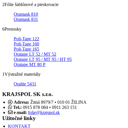
2
Fólie šablónové a pieskovacie
Oramask 810
Oramask 831
6
Prenosky
Poli-Tape 122
Poli-Tape 160
Poli-Tape 165
Oratape LT 52 / MT 52
Oratape LT 95 / MT 95 / HT 95
Oratape MT 80 P
1
Výstražné materiály
Oralite 5431
KRAJSPOL SK s.r.o.
Adresa:
Žitná 8979/7 • 010 01 ŽILINA
Tel.:
0915 878 084 • 0911 263 151
e-mail:
folie@krajspol.sk
Užitočné linky
KONTAKT