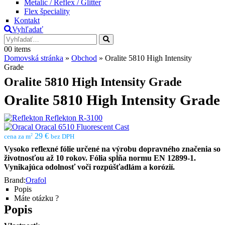
Metalic / Reflex / Glitter
Flex špeciality
Kontakt
Vyhľadať
0
0 items
Domovská stránka
»
Obchod
»
Oralite 5810 High Intensity
Grade
Oralite 5810 High Intensity Grade
Oralite 5810 High Intensity Grade
Reflekton R-3100
Oracal 6510 Fluorescent Cast
29 €
2
cena za m
bez DPH
Vysoko reflexné fólie určené na výrobu dopravného značenia so
životnosťou až 10 rokov. Fólia spĺňa normu EN 12899-1.
Vynikajúca odolnosť voči rozpúšťadlám a korózií.
Brand:
Orafol
Popis
Máte otázku ?
Popis