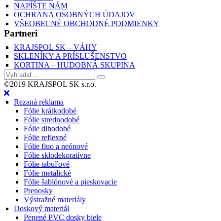
NAPÍŠTE NÁM
OCHRANA OSOBNÝCH ÚDAJOV
VŠEOBECNÉ OBCHODNÉ PODMIENKY
Partneri
KRAJSPOL SK – VÁHY
SKLENÍKY A PRÍSLUŠENSTVO
KORTINA – HUDOBNÁ SKUPINA
©2019 KRAJSPOL SK s.r.o.
Rezaná reklama
Fólie krátkodobé
Fólie strednodobé
Fólie dlhodobé
Fólie reflexné
Fólie fluo a neónové
Fólie sklodekoratívne
Fólie tabuľové
Fólie metalické
Fólie šablónové a pieskovacie
Prenosky
Výstražné materiály
Doskový materiál
Penené PVC dosky biele