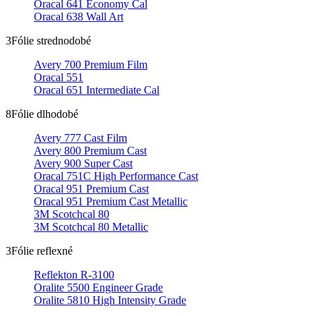
Oracal 641 Economy Cal
Oracal 638 Wall Art
3
Fólie strednodobé
Avery 700 Premium Film
Oracal 551
Oracal 651 Intermediate Cal
8
Fólie dlhodobé
Avery 777 Cast Film
Avery 800 Premium Cast
Avery 900 Super Cast
Oracal 751C High Performance Cast
Oracal 951 Premium Cast
Oracal 951 Premium Cast Metallic
3M Scotchcal 80
3M Scotchcal 80 Metallic
3
Fólie reflexné
Reflekton R-3100
Oralite 5500 Engineer Grade
Oralite 5810 High Intensity Grade