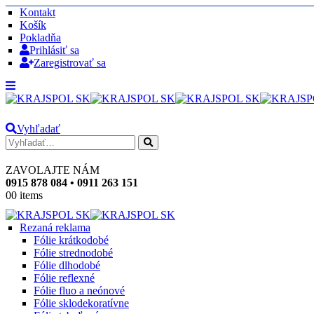
Kontakt
Košík
Pokladňa
Prihlásiť sa
Zaregistrovať sa
Vyhľadať
ZAVOLAJTE NÁM
0915 878 084 • 0911 263 151
0
0 items
Rezaná reklama
Fólie krátkodobé
Fólie strednodobé
Fólie dlhodobé
Fólie reflexné
Fólie fluo a neónové
Fólie sklodekoratívne