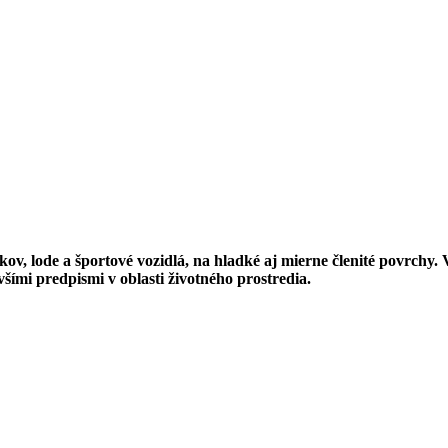
dkov, lode a športové vozidlá, na hladké aj mierne členité povrch
mi predpismi v oblasti životného prostredia.