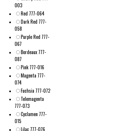
003
Red 777-064
Dark Red 777-
058
Purple Red 777-
067
Bordeaux 777-
087
Pink 777-016
Magenta 777-
074
Fuchsia 777-072
Telemagenta
777-073
Cyclamen 777-
015
Lilac 777-076