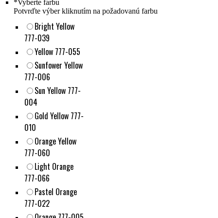
*
Vyberte farbu
Potvrďte výber kliknutím na požadovanú farbu
Bright Yellow
777-039
Yellow 777-055
Sunfower Yellow
777-006
Sun Yellow 777-
004
Gold Yellow 777-
010
Orange Yellow
777-060
Light Orange
777-066
Pastel Orange
777-022
Orange 777-005