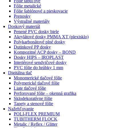
Fólie tabuľové
Fólie metalické
Fólie šablónové a pieskovacie
Prenosky
Výstražné materiály
Doskový materiál
Penené PVC dosky biele
Akrylátové dosky PMMA XT (plexisklo)
Polykarbonátové plné dosky
Dutinkové PP dosky
Kompozitné ACP dosky – BOND
Dosky HIPS – IROPLAST
Interiérové sendvičové dosky
PVC fólie do hrúbky 1 mm
Digitálna tlač
Monomerické tlačové fólie
Polymerické tlačové fólie
Liate tlačové fólie
Perforované fólie – okenná grafika
Sklodekoratívne fólie
Tapety a stenové fólie
Nažehľovanie
POLI-FLEX PREMIUM
TUBITHERM FLOCK
Metalic / Reflex / Glitter