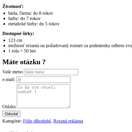
Životnosť:
biela, čierna: do 8 rokov
farby: do 7 rokov
metalické farby: do 5 rokov
Dostupné šírky:
123 cm
možnosť rezania na požadovaný rozmer za podmienky odberu zvyš
1 rola = 50 bm
Máte otázku ?
Vaše meno
e-mail:
Otázka
Kategórie:
Fólie dlhodobé
,
Rezaná reklama