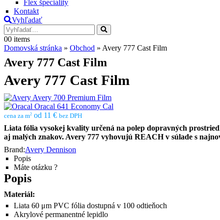
Flex špeciality
Kontakt
Vyhľadať
0
0 items
Domovská stránka
»
Obchod
»
Avery 777 Cast Film
Avery 777 Cast Film
Avery 777 Cast Film
Avery 700 Premium Film
Oracal 641 Economy Cal
od 11 €
2
cena za m
bez DPH
Liata fólia vysokej kvality určená na polep dopravných prostrie
aj malých znakov. Avery 777 vyhovujú REACH v súlade s najnovší
Brand:
Avery Dennison
Popis
Máte otázku ?
Popis
Materiál:
Liata 60 μm PVC fólia dostupná v 100 odtieňoch
Akrylové permanentné lepidlo