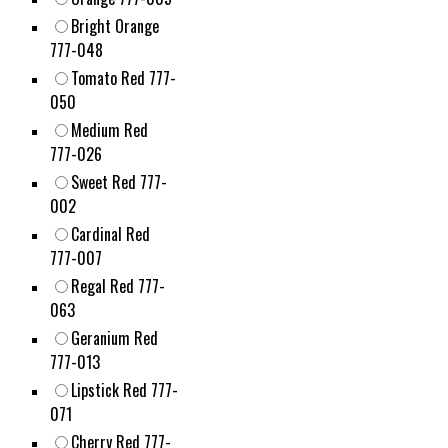
Bright Orange
777-048
Tomato Red 777-
050
Medium Red
777-026
Sweet Red 777-
002
Cardinal Red
777-007
Regal Red 777-
063
Geranium Red
777-013
Lipstick Red 777-
071
Cherry Red 777-