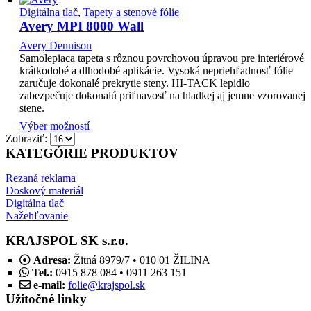
Digitálna tlač
,
Tapety a stenové fólie
Avery MPI 8000 Wall
Avery Dennison
Samolepiaca tapeta s rôznou povrchovou úpravou pre interiérové
krátkodobé a dlhodobé aplikácie. Vysoká nepriehľadnosť fólie
zaručuje dokonalé prekrytie steny. HI-TACK lepidlo
zabezpečuje dokonalú priľnavosť na hladkej aj jemne vzorovanej
stene.
Výber možností
Zobraziť:
KATEGÓRIE PRODUKTOV
Rezaná reklama
Doskový materiál
Digitálna tlač
Nažehľovanie
KRAJSPOL SK s.r.o.
Adresa:
Žitná 8979/7 • 010 01 ŽILINA
Tel.:
0915 878 084 • 0911 263 151
e-mail:
folie@krajspol.sk
Užitočné linky