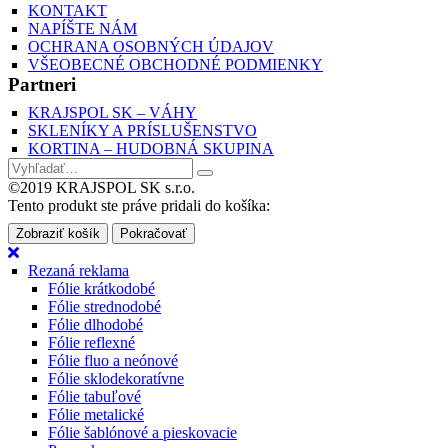
KONTAKT
NAPÍŠTE NÁM
OCHRANA OSOBNÝCH ÚDAJOV
VŠEOBECNÉ OBCHODNÉ PODMIENKY
Partneri
KRAJSPOL SK – VÁHY
SKLENÍKY A PRÍSLUŠENSTVO
KORTINA – HUDOBNÁ SKUPINA
©2019 KRAJSPOL SK s.r.o.
Tento produkt ste práve pridali do košíka:
Zobraziť košík
Pokračovať
Rezaná reklama
Fólie krátkodobé
Fólie strednodobé
Fólie dlhodobé
Fólie reflexné
Fólie fluo a neónové
Fólie sklodekoratívne
Fólie tabuľové
Fólie metalické
Fólie šablónové a pieskovacie