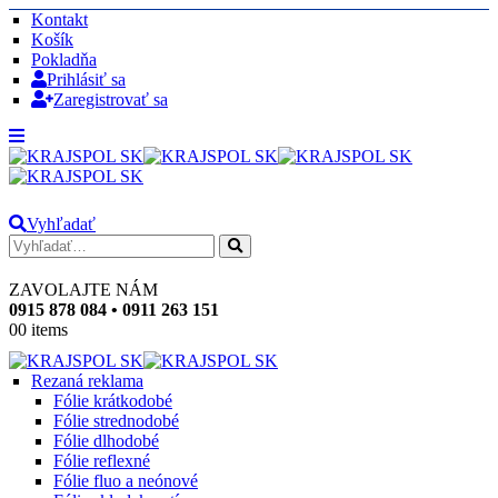
Kontakt
Košík
Pokladňa
Prihlásiť sa
Zaregistrovať sa
Vyhľadať
ZAVOLAJTE NÁM
0915 878 084 • 0911 263 151
0
0 items
Rezaná reklama
Fólie krátkodobé
Fólie strednodobé
Fólie dlhodobé
Fólie reflexné
Fólie fluo a neónové