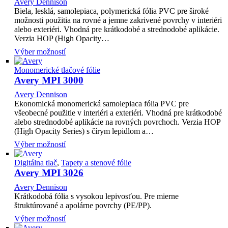
Avery Dennison
Biela, lesklá, samolepiaca, polymerická fólia PVC pre široké
možnosti použitia na rovné a jemne zakrivené povrchy v interiéri
alebo exteriéri. Vhodná pre krátkodobé a strednodobé aplikácie.
Verzia HOP (High Opacity…
Výber možností
Monomerické tlačové fólie
Avery MPI 3000
Avery Dennison
Ekonomická monomerická samolepiaca fólia PVC pre
všeobecné použitie v interiéri a exteriéri. Vhodná pre krátkodobé
alebo strednodobé aplikácie na rovných povrchoch. Verzia HOP
(High Opacity Series) s čírym lepidlom a…
Výber možností
Digitálna tlač
,
Tapety a stenové fólie
Avery MPI 3026
Avery Dennison
Krátkodobá fólia s vysokou lepivosťou. Pre mierne
štruktúrované a apolárne povrchy (PE/PP).
Výber možností