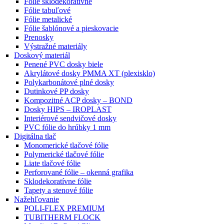
Fólie sklodekoratívne
Fólie tabuľové
Fólie metalické
Fólie šablónové a pieskovacie
Prenosky
Výstražné materiály
Doskový materiál
Penené PVC dosky biele
Akrylátové dosky PMMA XT (plexisklo)
Polykarbonátové plné dosky
Dutinkové PP dosky
Kompozitné ACP dosky – BOND
Dosky HIPS – IROPLAST
Interiérové sendvičové dosky
PVC fólie do hrúbky 1 mm
Digitálna tlač
Monomerické tlačové fólie
Polymerické tlačové fólie
Liate tlačové fólie
Perforované fólie – okenná grafika
Sklodekoratívne fólie
Tapety a stenové fólie
Nažehľovanie
POLI-FLEX PREMIUM
TUBITHERM FLOCK