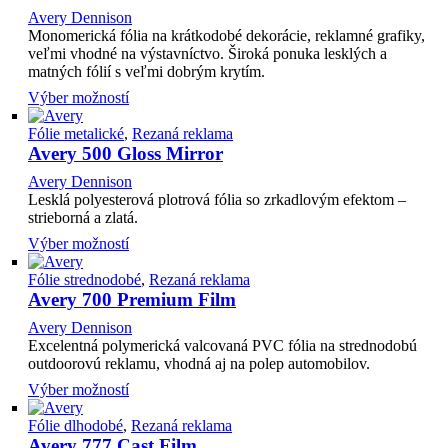
Avery Dennison
Monomerická fólia na krátkodobé dekorácie, reklamné grafiky,
veľmi vhodné na výstavníctvo. Široká ponuka lesklých a
matných fólií s veľmi dobrým krytím.
Výber možností
Fólie metalické
,
Rezaná reklama
Avery 500 Gloss Mirror
Avery Dennison
Lesklá polyesterová plotrová fólia so zrkadlovým efektom –
strieborná a zlatá.
Výber možností
Fólie strednodobé
,
Rezaná reklama
Avery 700 Premium Film
Avery Dennison
Excelentná polymerická valcovaná PVC fólia na strednodobú
outdoorovú reklamu, vhodná aj na polep automobilov.
Výber možností
Fólie dlhodobé
,
Rezaná reklama
Avery 777 Cast Film