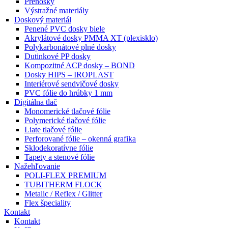
Prenosky
Výstražné materiály
Doskový materiál
Penené PVC dosky biele
Akrylátové dosky PMMA XT (plexisklo)
Polykarbonátové plné dosky
Dutinkové PP dosky
Kompozitné ACP dosky – BOND
Dosky HIPS – IROPLAST
Interiérové sendvičové dosky
PVC fólie do hrúbky 1 mm
Digitálna tlač
Monomerické tlačové fólie
Polymerické tlačové fólie
Liate tlačové fólie
Perforované fólie – okenná grafika
Sklodekoratívne fólie
Tapety a stenové fólie
Nažehľovanie
POLI-FLEX PREMIUM
TUBITHERM FLOCK
Metalic / Reflex / Glitter
Flex špeciality
Kontakt
Kontakt